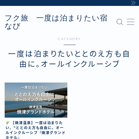
フク旅 一度は泊まりたい宿
MENU
なび
Sample Page
お問い合わせ
CATEGORY
カテゴリー
デモプリセット記事 #8
一度は泊まりたいととのえ方も自
プライバシーポリシー・免責事項
由に。オールインクルーシブ
利用規約／特定商取引法に基づく表記
有料記事の決済完了ページ
運営者情報
【焼津温泉】一度は泊まりた
い、“ととのえ方も自由に。オー
ルインクルーシブ『焼津グランド
ホテル』