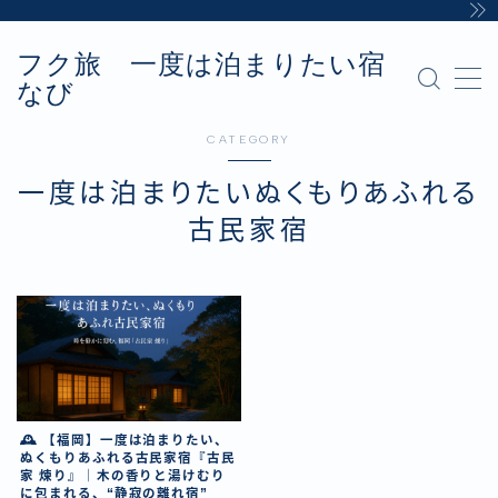
フク旅 一度は泊まりたい宿
MENU
なび
Sample Page
お問い合わせ
CATEGORY
カテゴリー
デモプリセット記事 #8
一度は泊まりたいぬくもりあふれる
プライバシーポリシー・免責事項
古民家宿
利用規約／特定商取引法に基づく表記
有料記事の決済完了ページ
運営者情報
🕰 【福岡】一度は泊まりたい、
ぬくもりあふれる古民家宿『古民
家 煉り』｜木の香りと湯けむり
に包まれる、“静寂の離れ宿”