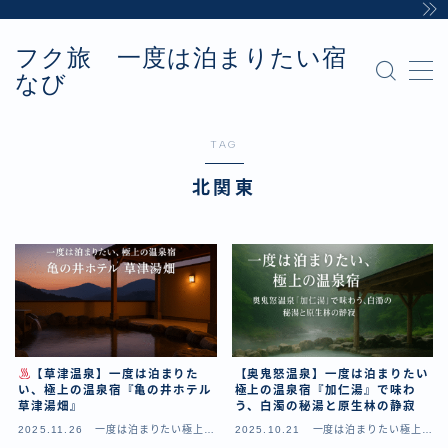
フク旅 一度は泊まりたい宿
MENU
なび
Sample Page
お問い合わせ
カテゴリー
TAG
デモプリセット記事 #8
北関東
プライバシーポリシー・免責事項
利用規約／特定商取引法に基づく表記
有料記事の決済完了ページ
運営者情報
【草津温泉】一度は泊まりた
【奥鬼怒温泉】一度は泊まりたい
い、極上の温泉宿『亀の井ホテル
極上の温泉宿『加仁湯』で味わ
草津湯畑』
う、白濁の秘湯と原生林の静寂
2025.11.26
一度は泊まりたい極上の
2025.10.21
一度は泊まりたい極上の
温泉宿
温泉宿