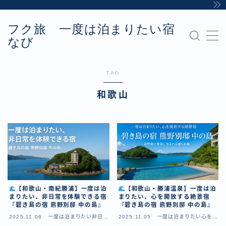
フク旅 一度は泊まりたい宿
MENU
なび
Sample Page
お問い合わせ
カテゴリー
TAG
デモプリセット記事 #8
和歌山
プライバシーポリシー・免責事項
利用規約／特定商取引法に基づく表記
有料記事の決済完了ページ
運営者情報
【和歌山・南紀勝浦】一度は泊
【和歌山・勝浦温泉】一度は泊
まりたい、非日常を体験できる宿
まりたい、心を開放する絶景宿
『碧き島の宿 熊野別邸 中の島』
『碧き島の宿 熊野別邸 中の島』
2025.11.06
一度は泊まりたい非日常
2025.11.05
一度は泊まりたい心を開
体験できる宿
放する絶景宿