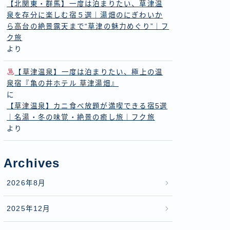
【北関東・群馬】一度は泊まりたい、草津温
泉を存分に楽しむ宿５選｜湯畑のにぎわいか
ら高台の絶景露天まで“草津の魅力めぐり”｜フ
ク旅
より
【草津温泉】一度は泊まりたい、極上の温
泉宿『亀の井ホテル 草津湯畑』
に
【草津温泉】カニ食べ放題が満喫できる宿5選
｜名湯・冬の味覚・絶景の癒し旅｜フク旅
より
Archives
2026年8月
2025年12月