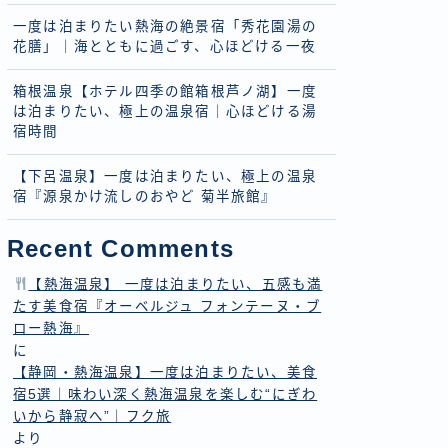
一度は泊まりたい熱海の絶景宿「秀花園湯の
花膳」｜海とともに過ごす、心ほどける一夜
箱根温泉【ホテル四季の館箱根芦ノ湖】一度
は泊まりたい、極上の温泉宿｜心ほどける湯
宿時間
【下呂温泉】一度は泊まりたい、極上の温泉
宿『源泉かけ流しのおやど 菊半旅館』
Recent Comments
【熱海温泉】 一度は泊まりたい、五感も満
たす美食宿『オーベルジュ フォンテーヌ・ブ
ロー熱海』
に
【静岡・熱海温泉】一度は泊まりたい、美食
宿5選｜味わい深く熱海温泉を楽しむ“にぎわ
いから静寂へ”｜フク旅
より