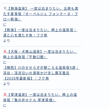
【熱海温泉】 一度は泊まりたい、五感も満
たす美食宿『オーベルジュ フォンテーヌ・ブ
ロー熱海』
に
【熱海】一度は泊まりたい、極上の温泉宿｜
湯と心を満たす旅｜フク旅
より
【大阪・犬鳴山温泉】一度は泊まりたい、
極上の温泉宿『不動口館』
に
【関西】川のせせらぎが聞こえる温泉宿5選｜
渓谷・渓流沿いの源泉かけ流し露天風呂
【2025年最新版】｜フク旅
より
【草津温泉】一度は泊まりたい、極上の温
泉宿『亀の井ホテル 草津湯畑』
に