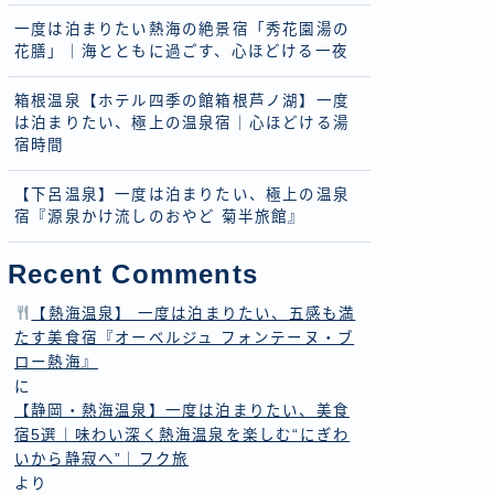
一度は泊まりたい熱海の絶景宿「秀花園湯の
花膳」｜海とともに過ごす、心ほどける一夜
箱根温泉【ホテル四季の館箱根芦ノ湖】一度
は泊まりたい、極上の温泉宿｜心ほどける湯
宿時間
【下呂温泉】一度は泊まりたい、極上の温泉
宿『源泉かけ流しのおやど 菊半旅館』
Recent Comments
【熱海温泉】 一度は泊まりたい、五感も満
たす美食宿『オーベルジュ フォンテーヌ・ブ
ロー熱海』
に
【静岡・熱海温泉】一度は泊まりたい、美食
宿5選｜味わい深く熱海温泉を楽しむ“にぎわ
いから静寂へ”｜フク旅
より