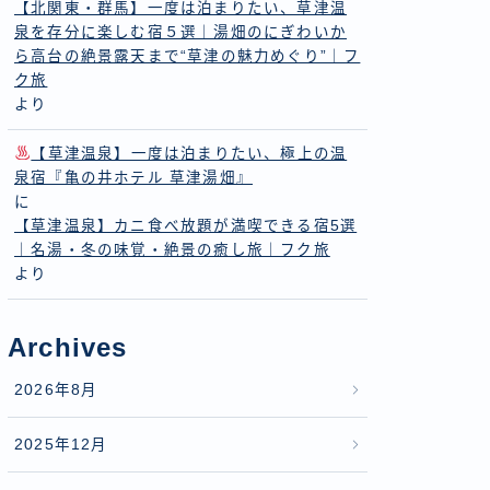
【北関東・群馬】一度は泊まりたい、草津温
泉を存分に楽しむ宿５選｜湯畑のにぎわいか
ら高台の絶景露天まで“草津の魅力めぐり”｜フ
ク旅
より
【草津温泉】一度は泊まりたい、極上の温
泉宿『亀の井ホテル 草津湯畑』
に
【草津温泉】カニ食べ放題が満喫できる宿5選
｜名湯・冬の味覚・絶景の癒し旅｜フク旅
より
Archives
2026年8月
2025年12月