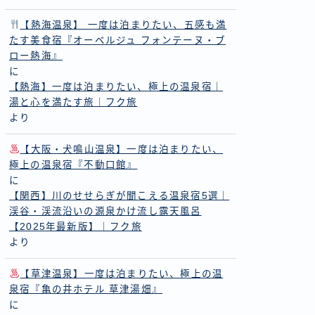
【熱海温泉】 一度は泊まりたい、五感も満
たす美食宿『オーベルジュ フォンテーヌ・ブ
ロー熱海』
に
【熱海】一度は泊まりたい、極上の温泉宿｜
湯と心を満たす旅｜フク旅
より
【大阪・犬鳴山温泉】一度は泊まりたい、
極上の温泉宿『不動口館』
に
【関西】川のせせらぎが聞こえる温泉宿5選｜
渓谷・渓流沿いの源泉かけ流し露天風呂
【2025年最新版】｜フク旅
より
【草津温泉】一度は泊まりたい、極上の温
泉宿『亀の井ホテル 草津湯畑』
に