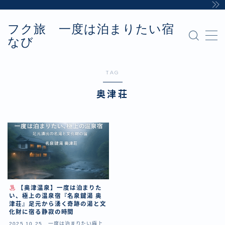
フク旅 一度は泊まりたい宿
MENU
なび
Sample Page
お問い合わせ
カテゴリー
TAG
デモプリセット記事 #8
奥津荘
プライバシーポリシー・免責事項
利用規約／特定商取引法に基づく表記
有料記事の決済完了ページ
運営者情報
【奥津温泉】一度は泊まりた
い、極上の温泉宿『名泉鍵湯 奥
津荘』足元から湧く奇跡の湯と文
化財に宿る静寂の時間
2025.10.25
一度は泊まりたい極上の