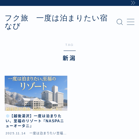
フク旅 一度は泊まりたい宿
MENU
なび
Sample Page
お問い合わせ
カテゴリー
TAG
デモプリセット記事 #8
新潟
プライバシーポリシー・免責事項
利用規約／特定商取引法に基づく表記
有料記事の決済完了ページ
運営者情報
【越後湯沢】一度は泊まりた
い、至福のリゾート『NASPAニ
ューオータニ』
2025.11.14
一度は泊まりたい至福の
リゾート