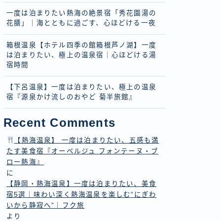
一度は泊まりたい熱海の絶景宿「秀花園湯の
花膳」｜海とともに過ごす、心ほどける一夜
箱根温泉【ホテル四季の館箱根芦ノ湖】一度
は泊まりたい、極上の温泉宿｜心ほどける湯
宿時間
【下呂温泉】一度は泊まりたい、極上の温泉
宿『源泉かけ流しのおやど 菊半旅館』
Recent Comments
【熱海温泉】 一度は泊まりたい、五感も満
たす美食宿『オーベルジュ フォンテーヌ・ブ
ロー熱海』
に
【静岡・熱海温泉】一度は泊まりたい、美食
宿5選｜味わい深く熱海温泉を楽しむ“にぎわ
いから静寂へ”｜フク旅
より