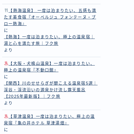
【熱海温泉】 一度は泊まりたい、五感も満
たす美食宿『オーベルジュ フォンテーヌ・ブ
ロー熱海』
に
【熱海】一度は泊まりたい、極上の温泉宿｜
湯と心を満たす旅｜フク旅
より
【大阪・犬鳴山温泉】一度は泊まりたい、
極上の温泉宿『不動口館』
に
【関西】川のせせらぎが聞こえる温泉宿5選｜
渓谷・渓流沿いの源泉かけ流し露天風呂
【2025年最新版】｜フク旅
より
【草津温泉】一度は泊まりたい、極上の温
泉宿『亀の井ホテル 草津湯畑』
に