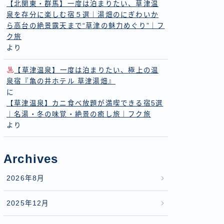
【北関東・群馬】一度は泊まりたい、草津温
泉を存分に楽しむ宿５選｜湯畑のにぎわいか
ら高台の絶景露天まで“草津の魅力めぐり”｜フ
ク旅
より
【草津温泉】一度は泊まりたい、極上の温
泉宿『亀の井ホテル 草津湯畑』
に
【草津温泉】カニ食べ放題が満喫できる宿5選
｜名湯・冬の味覚・絶景の癒し旅｜フク旅
より
Archives
2026年8月
2025年12月