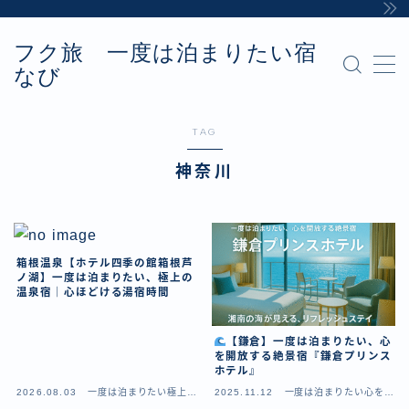
フク旅 一度は泊まりたい宿
MENU
なび
Sample Page
お問い合わせ
カテゴリー
TAG
デモプリセット記事 #8
神奈川
プライバシーポリシー・免責事項
利用規約／特定商取引法に基づく表記
有料記事の決済完了ページ
運営者情報
箱根温泉【ホテル四季の館箱根芦
ノ湖】一度は泊まりたい、極上の
温泉宿｜心ほどける湯宿時間
【鎌倉】一度は泊まりたい、心
を開放する絶景宿『鎌倉プリンス
ホテル』
2026.08.03
一度は泊まりたい極上の
2025.11.12
一度は泊まりたい心を開
温泉宿
放する絶景宿