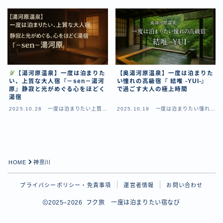
【湯河原温泉】一度は泊まりた
【奥湯河原温泉】一度は泊まりた
い、上質な大人宿『－sen－湯河
い憧れの高級宿『 結唯 -YUI-』
原』静寂と光がめぐる心をほどく
で過ごす大人の極上時間
湯宿
2025.10.28
一度は泊まりたい上質な
2025.10.19
一度は泊まりたい憧れの
大人宿
高級宿
HOME
神奈川
プライバシーポリシー・免責事項
運営者情報
お問い合わせ
2025–2026 フク旅 一度は泊まりたい宿なび