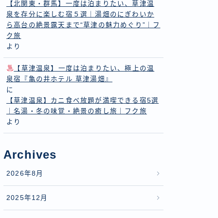
【北関東・群馬】一度は泊まりたい、草津温
泉を存分に楽しむ宿５選｜湯畑のにぎわいか
ら高台の絶景露天まで“草津の魅力めぐり”｜フ
ク旅
より
【草津温泉】一度は泊まりたい、極上の温
泉宿『亀の井ホテル 草津湯畑』
に
【草津温泉】カニ食べ放題が満喫できる宿5選
｜名湯・冬の味覚・絶景の癒し旅｜フク旅
より
Archives
2026年8月
2025年12月