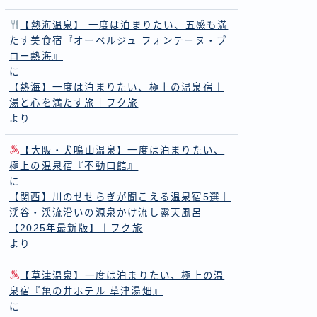
【熱海温泉】 一度は泊まりたい、五感も満
たす美食宿『オーベルジュ フォンテーヌ・ブ
ロー熱海』
に
【熱海】一度は泊まりたい、極上の温泉宿｜
湯と心を満たす旅｜フク旅
より
【大阪・犬鳴山温泉】一度は泊まりたい、
極上の温泉宿『不動口館』
に
【関西】川のせせらぎが聞こえる温泉宿5選｜
渓谷・渓流沿いの源泉かけ流し露天風呂
【2025年最新版】｜フク旅
より
【草津温泉】一度は泊まりたい、極上の温
泉宿『亀の井ホテル 草津湯畑』
に