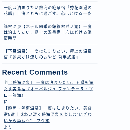
一度は泊まりたい熱海の絶景宿「秀花園湯の
花膳」｜海とともに過ごす、心ほどける一夜
箱根温泉【ホテル四季の館箱根芦ノ湖】一度
は泊まりたい、極上の温泉宿｜心ほどける湯
宿時間
【下呂温泉】一度は泊まりたい、極上の温泉
宿『源泉かけ流しのおやど 菊半旅館』
Recent Comments
【熱海温泉】 一度は泊まりたい、五感も満
たす美食宿『オーベルジュ フォンテーヌ・ブ
ロー熱海』
に
【静岡・熱海温泉】一度は泊まりたい、美食
宿5選｜味わい深く熱海温泉を楽しむ“にぎわ
いから静寂へ”｜フク旅
より