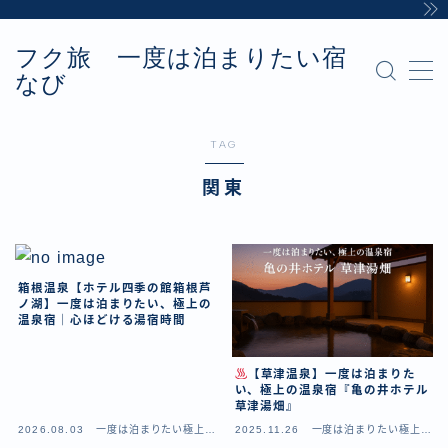
フク旅 一度は泊まりたい宿
MENU
なび
Sample Page
お問い合わせ
カテゴリー
TAG
デモプリセット記事 #8
関東
プライバシーポリシー・免責事項
利用規約／特定商取引法に基づく表記
有料記事の決済完了ページ
運営者情報
箱根温泉【ホテル四季の館箱根芦
ノ湖】一度は泊まりたい、極上の
温泉宿｜心ほどける湯宿時間
【草津温泉】一度は泊まりた
い、極上の温泉宿『亀の井ホテル
草津湯畑』
2026.08.03
一度は泊まりたい極上の
2025.11.26
一度は泊まりたい極上の
温泉宿
温泉宿