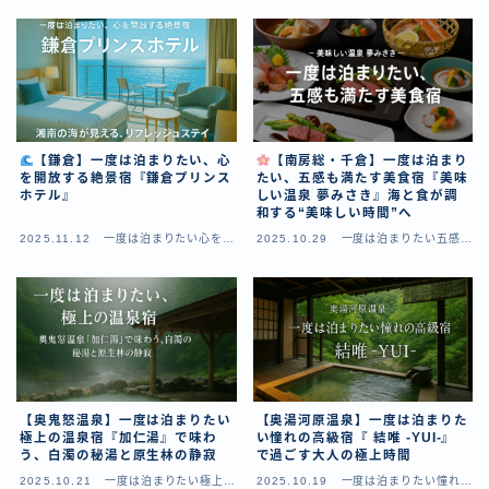
【鎌倉】一度は泊まりたい、心
【南房総・千倉】一度は泊まり
を開放する絶景宿『鎌倉プリンス
たい、五感も満たす美食宿『美味
ホテル』
しい温泉 夢みさき』海と食が調
和する“美味しい時間”へ
2025.11.12
一度は泊まりたい心を開
2025.10.29
一度は泊まりたい五感も
放する絶景宿
満たす美食宿
【奥鬼怒温泉】一度は泊まりたい
【奥湯河原温泉】一度は泊まりた
極上の温泉宿『加仁湯』で味わ
い憧れの高級宿『 結唯 -YUI-』
う、白濁の秘湯と原生林の静寂
で過ごす大人の極上時間
2025.10.21
一度は泊まりたい極上の
2025.10.19
一度は泊まりたい憧れの