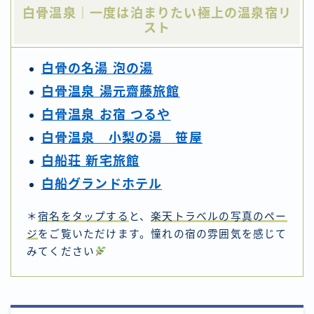
白骨温泉｜一度は泊まりたい極上の温泉宿リ
スト
白骨の名湯 泡の湯
白骨温泉 湯元齋藤旅館
白骨温泉 お宿 つるや
白骨温泉 小梨の湯 笹屋
白船荘 新宅旅館
白船グランドホテル
＊
宿名をタップする
と、
楽天トラベルの写真のペー
ジ
をご覧いただけます。憧れの宿の雰囲気を感じて
みてください